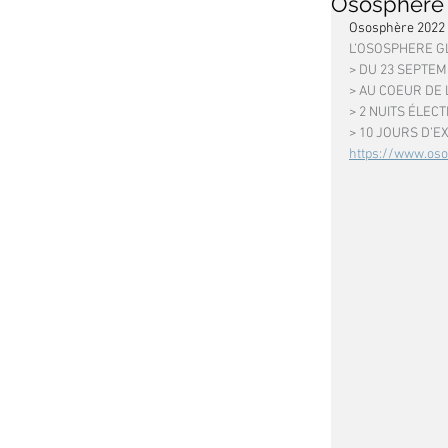
Ososphère
Ososphère 2022
L’OSOSPHERE G
> DU 23 SEPTEM
> AU COEUR DE 
> 2 NUITS ÉLEC
> 10 JOURS D’E
https://www.oso